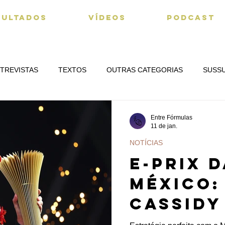
SULTADOS
VÍDEOS
PODCAST
TREVISTAS
TEXTOS
OUTRAS CATEGORIAS
SUSS
Entre Fórmulas
11 de jan.
NOTÍCIAS
E-PRIX 
MÉXICO:
Cassidy
primeir