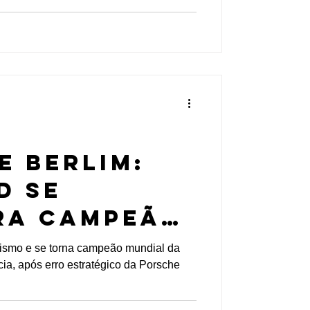
E BERLIM:
d se
ra campeão
ula E e
tismo e se torna campeão mundial da
a, após erro estratégico da Porsche
 vence
a