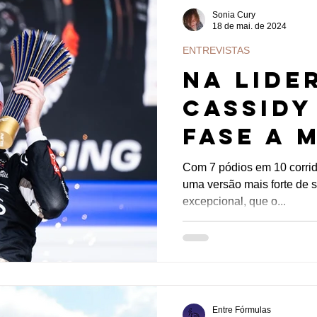
Sonia Cury
18 de mai. de 2024
ENTREVISTAS
Na lide
Cassidy
fase a 
adquiri
Com 7 pódios em 10 corri
uma versão mais forte de s
da Fórm
excepcional, que o...
Entre Fórmulas