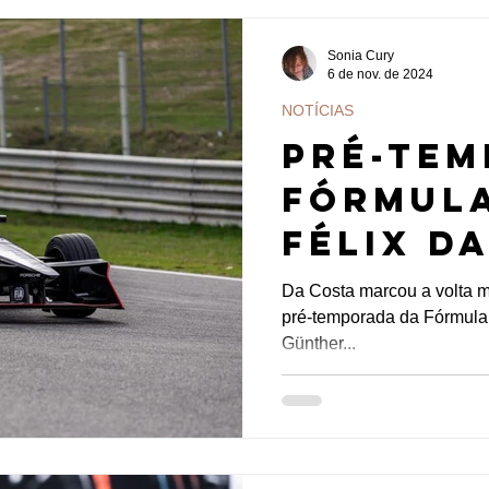
Sonia Cury
6 de nov. de 2024
NOTÍCIAS
Pré-tem
Fórmula
Félix d
lidera 
Da Costa marcou a volta ma
pré-temporada da Fórmula
de test
Günther...