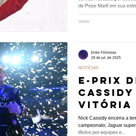
acident
de Pepe Martí em sua estreia n
Martí
o primeiro piloto a vencer
position. No entanto, o triunfo do p
ser tranquilo em uma corri
liderança, estratégias dec
boa estratégia e uma boa 
Entre Fórmulas
28 de jul. de 2025
NOTÍCIAS
E-PRIX 
Cassidy
vitória
Porsche
Nick Cassidy encerra a tem
campeonato; Jaguar super
por equ
títulos por equipes e...