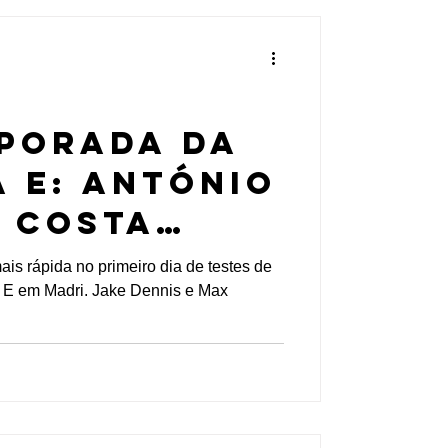
porada da
 E: António
a Costa
primeiro dia
is rápida no primeiro dia de testes de
 E em Madri. Jake Dennis e Max
es