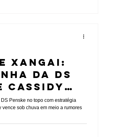
DE XANGAI:
nha da DS
e Cassidy
 com a
 DS Penske no topo com estratégia
dy vence sob chuva em meio a rumores