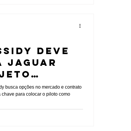
ssidy deve
a Jaguar
jeto
so com a
dy busca opções no mercado e contrato
a chave para colocar o piloto como
tis