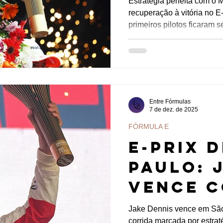
Estratégia perfeita com o
recuperação à vitória no E
Citroën
primeiros pilotos ficaram
Fórmula
Nick Cassidy mais uma vez mostrou por que é considerado um
dos maiores estrategistas 
momento exato para atacar
obrigatórios de 50 kW com 
neozelandês teve no E-Pri
Entre Fórmulas
7 de dez. de 2025
FÓRMULA E
E-PRIX 
PAULO: 
vence c
marcad
Jake Dennis vence em São
corrida marcada por estraté