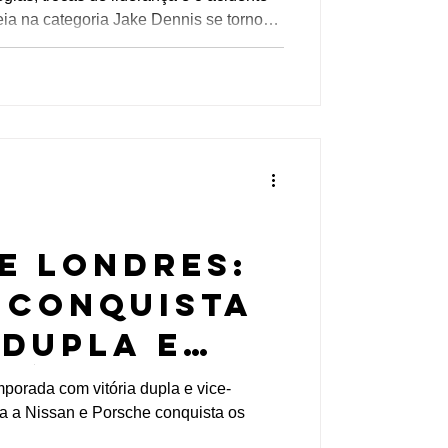
e de Pepe
a categoria Jake Dennis se tornou
 o E-Prix de São Paulo largando da pole
iloto da Andretti esteve longe de
da marcada por constantes trocas de
isivas e bandeira vermelha. "Foi uma
posiçã
DE LONDRES:
 conquista
 dupla e
 é campeã
porada com vitória dupla e vice-
a a Nissan e Porsche conquista os
ipes