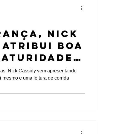
rança, Nick
 atribui boa
maturidade
da dentro
das, Nick Cassidy vem apresentando
i mesmo e uma leitura de corrida
ula E