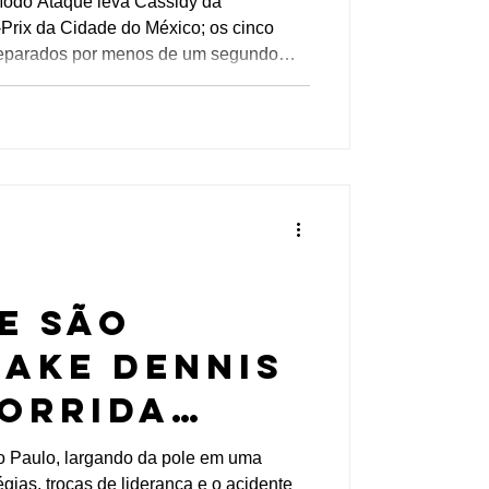
 Modo Ataque leva Cassidy da
-Prix da Cidade do México; os cinco
 na
 separados por menos de um segundo
 E
da Fórmula E . Mestre em escolher o
 e extrair o máximo dos dois impulsos
tração integral do Modo Ataque, o
x da Cidade do México de 2026, mai
DE SÃO
Jake Dennis
orrida
a por
 Paulo, largando da pole em uma
gias, trocas de liderança e o acidente