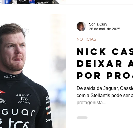
Sonia Cury
28 de mai. de 2025
NOTÍCIAS
Nick Ca
deixar 
por pro
ambicio
De saída da Jaguar, Cassi
com a Stellantis pode ser 
Stellan
protagonista...