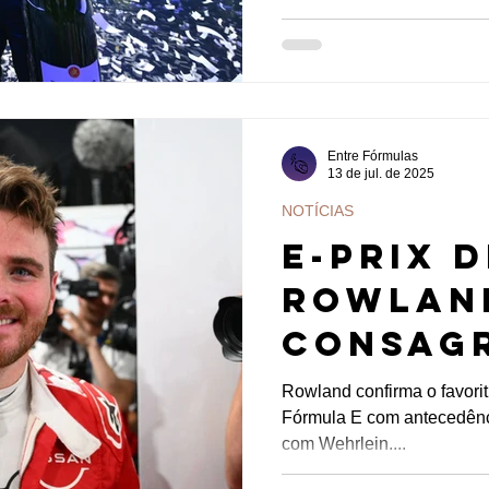
Entre Fórmulas
13 de jul. de 2025
NOTÍCIAS
E-PRIX D
Rowlan
consag
da Fórm
Rowland confirma o favori
Fórmula E com antecedênci
Cassidy
com Wehrlein....
corrid