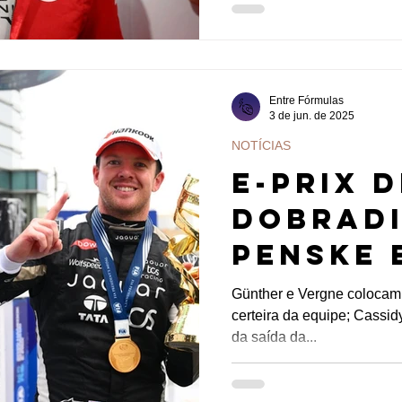
Entre Fórmulas
3 de jun. de 2025
NOTÍCIAS
E-PRIX 
Dobradi
Penske 
triunfa
Günther e Vergne colocam
certeira da equipe; Cassi
Jaguar
da saída da...