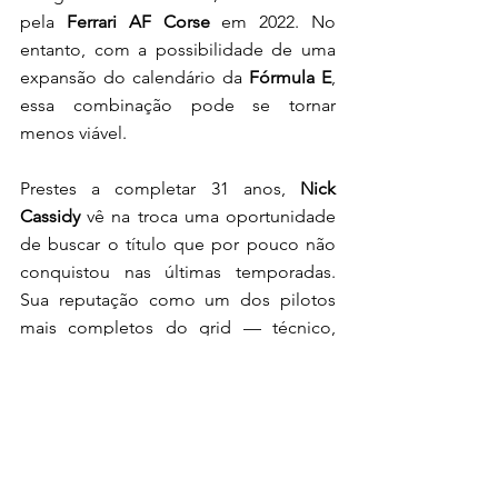
pela 
Ferrari AF Corse
 em 2022. No 
entanto, com a possibilidade de uma 
expansão do calendário da 
Fórmula E
, 
essa combinação pode se tornar 
menos viável.
Prestes a completar 31 anos, 
Nick 
Cassidy
 vê na troca uma oportunidade 
de buscar o título que por pouco não 
conquistou nas últimas temporadas. 
Sua reputação como um dos pilotos 
mais completos do grid — técnico, 
rápido e estratégico — pode ser peça-
chave no novo ciclo da 
Fórmula E
 que 
se inicia com a era Gen4.
fórmula e
fe
notícias
temporada 11
2025
jaguar
maserati
nick cassidy
stellantis
opel
NOTÍCIAS