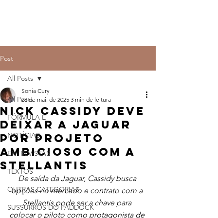
Post
All Posts
Sonia Cury
All Posts
28 de mai. de 2025
3 min de leitura
Nick Cassidy deve
FÓRMULA E
deixar a Jaguar
NOTÍCIAS
por projeto
ambicioso com a
ENTREVISTAS
Stellantis
TEXTOS
De saída da Jaguar, Cassidy busca 
OUTRAS CATEGORIAS
opções no mercado e contrato com a 
Stellantis pode ser a chave para 
SUSSURROS DO PADDOCK
colocar o piloto como protagonista de 