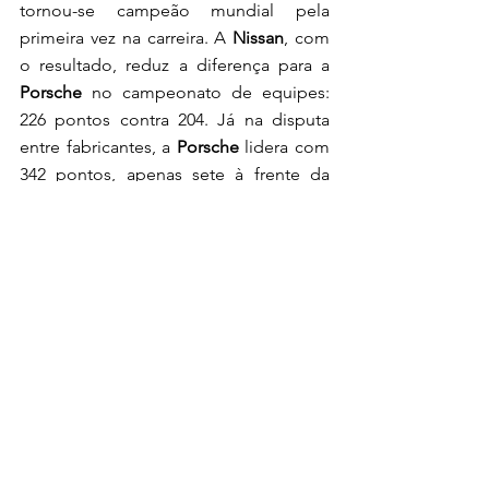
tornou-se campeão mundial pela 
primeira vez na carreira. A
 Nissan
, com 
o resultado, reduz a diferença para a
Porsche
 no campeonato de equipes: 
226 pontos contra 204. Já na disputa 
entre fabricantes, a 
Porsche
 lidera com 
342 pontos, apenas sete à frente da 
Nissan
.
A temporada 2024-25 será encerrada 
com uma rodada dupla no circuito do 
ExCeL London, nos dias 26 e 27 de 
julho.
fórmula e
fe
notícias
temporada 11
2025
porsche
jaguar
nissan
pascal wehrlein
nick cassidy
felipe drugovich
oliver rowland
e-prix de berlim
sérgio sette câmara
NOTÍCIAS