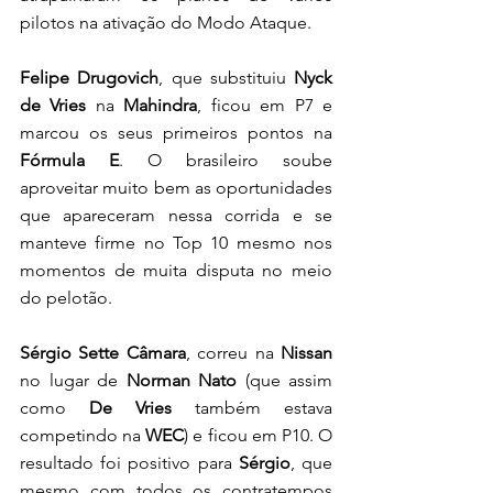
pilotos na ativação do Modo Ataque. 
Felipe Drugovich
, que substituiu 
Nyck 
de Vries
 na 
Mahindra
, ficou em P7 e 
marcou os seus primeiros pontos na 
Fórmula E
. O brasileiro soube 
aproveitar muito bem as oportunidades 
que apareceram nessa corrida e se 
manteve firme no Top 10 mesmo nos 
momentos de muita disputa no meio 
do pelotão.
Sérgio Sette Câmara
, correu na 
Nissan
no lugar de 
Norman Nato
 (que assim 
como 
De Vries
 também estava 
competindo na
 WEC
) e ficou em P10. O 
resultado foi positivo para
 Sérgio
, que 
mesmo com todos os contratempos 