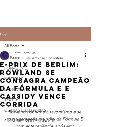
Post
All Posts
Entre Fórmulas
All Posts
13 de jul. de 2025
3 min de leitura
E-PRIX DE BERLIM:
FÓRMULA E
Rowland se
NOTÍCIAS
consagra campeão
da Fórmula E e
ENTREVISTAS
Cassidy vence
TEXTOS
corrida
OUTRAS CATEGORIAS
Rowland confirma o favoritismo e se 
torna campeão mundial da Fórmula E 
SUSSURROS DO PADDOCK
com antecedência, após erro 