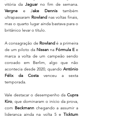
vitória da 
Jaguar
 no fim de semana.
Vergne
 e J
ake Dennis
 também 
ultrapassaram 
Rowland
 nas voltas finais, 
mas o quarto lugar ainda bastava para o 
britânico levar o título.
A consagração de 
Rowland
 é a primeira 
de um piloto da
 Nissan
 na 
Fórmula E
 e 
marca a volta de um campeão sendo 
coroado em Berlim, algo que não 
acontecia desde 2020, quando
 António 
Félix da Costa 
venceu a sexta 
temporada. 
Vale destacar o desempenho da 
Cupra 
Kiro
, que dominaram o início da prova, 
com 
Beckmann
 chegando a assumir a 
liderança ainda na volta 5 e 
Ticktum