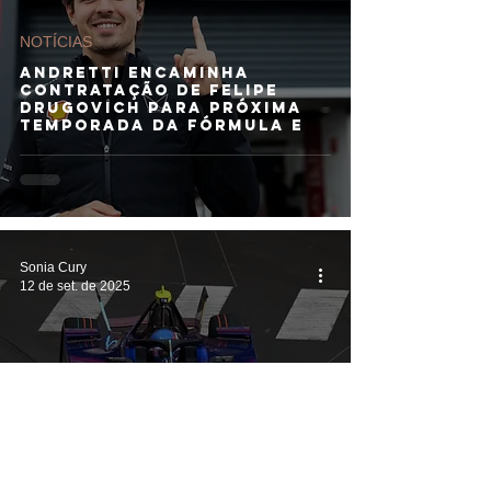
NOTÍCIAS
Andretti encaminha
contratação de Felipe
Drugovich para próxima
temporada da Fórmula E
Sonia Cury
12 de set. de 2025
NOTÍCIAS
Citroën assume vaga da
Maserati no grid da
Fórmula E