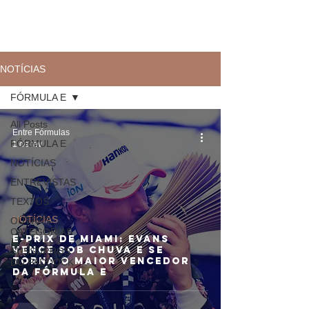
NOTÍCIAS
FÓRMULA E
All Posts
Entre Fórmulas
FÓRMULA E
1 de fev.
NOTÍCIAS
ENTREVISTAS
TEXTOS
NOTÍCIAS
OUTRAS
CATEGORIAS
E-PRIX DE MIAMI: Evans
vence sob chuva e se
SUSSURROS
torna o maior vencedor
DO PADDOCK
da Fórmula E