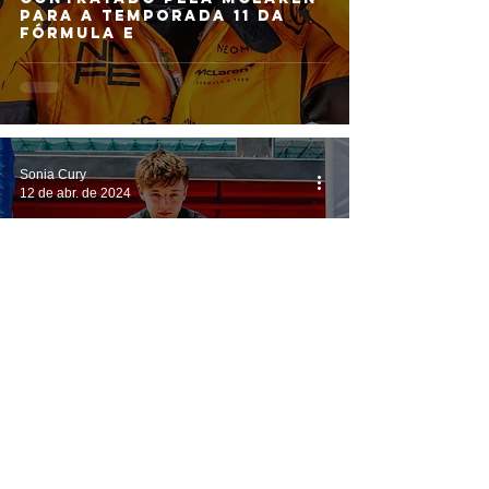
para a temporada 11 da
Fórmula E
Sonia Cury
12 de abr. de 2024
NOTÍCIAS
Barnard lidera Treino
Livre de Pilotos Novatos
da Fórmula E; confira
como foi