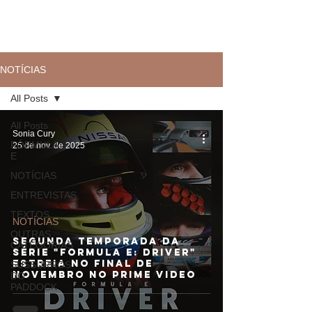
NOTÍCIAS
All Posts
All Posts
Sonia Cury
FÓRMULA
25 de nov. de 2025
E
NOTÍCIAS
ENTREVISTAS
TEXTOS
NOTÍCIAS
OUTRAS
Segunda temporada da
CATEGORIAS
série "Formula E: Driver"
estreia no final de
SUSSURROS
novembro no Prime Video
DO
PADDOCK