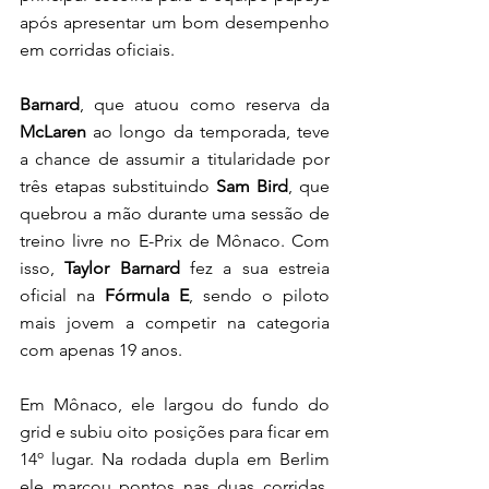
após apresentar um bom desempenho 
em corridas oficiais. 
Barnard
, que atuou como reserva da 
McLaren
 ao longo da temporada, teve 
a chance de assumir a titularidade por 
três etapas substituindo 
Sam Bird
, que 
quebrou a mão durante uma sessão de 
treino livre no E-Prix de Mônaco. Com 
isso, 
Taylor Barnard 
fez a sua estreia 
oficial na 
Fórmula E
, sendo o piloto 
mais jovem a competir na categoria 
com apenas 19 anos.
Em Mônaco, ele largou do fundo do 
grid e subiu oito posições para ficar em 
14º lugar. Na rodada dupla em Berlim 
ele marcou pontos nas duas corridas, 