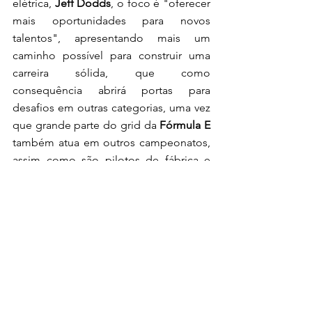
elétrica, 
Jeff Dodds
, o foco é "oferecer 
mais oportunidades para novos 
talentos", apresentando mais um 
caminho possível para construir uma 
carreira sólida, que como 
consequência abrirá portas para 
desafios em outras categorias, uma vez 
que grande parte do grid da 
Fórmula E
também atua em outros campeonatos, 
assim como são pilotos de fábrica e 
teste das principais equipes corrida do 
mundo ajudando no desenvolvimento 
dos carros de diversas categorias do 
automobilismo.
"O que é realmente importante para 
mim é oferecer mais oportunidades 
para as pessoas mostrarem do que são 