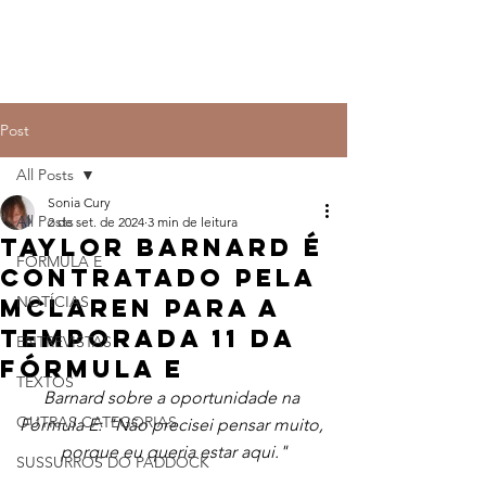
Post
All Posts
Sonia Cury
All Posts
2 de set. de 2024
3 min de leitura
Taylor Barnard é
FÓRMULA E
contratado pela
NOTÍCIAS
McLaren para a
temporada 11 da
ENTREVISTAS
Fórmula E
TEXTOS
Barnard sobre a oportunidade na 
OUTRAS CATEGORIAS
Fórmula E: "Não precisei pensar muito, 
porque eu queria estar aqui."
SUSSURROS DO PADDOCK