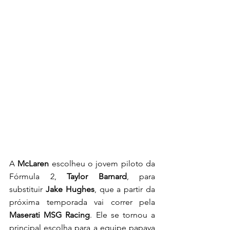
A 
McLaren
 escolheu o jovem piloto da 
Fórmula 2, 
Taylor Barnard
, para 
substituir 
Jake Hughes
, que a partir da 
próxima temporada vai correr pela 
Maserati MSG Racing
. Ele se tornou a 
principal escolha para a equipe papaya 