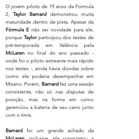
O jovem piloto de 19 anos da Fórmula 
2, 
Taylor Barnard 
demonstrou muita 
maturidade dentro de pista. Apesar da 
Fórmula E
 não ser novidade para ele, 
porque 
Taylor
 participou dos testes de 
pré-temporada em Valência pela 
McLaren
 no final do ano passado - 
onde foi o piloto estreante mais rápido 
nos testes -, ainda havia dúvidas sobre 
como ele poderia desempenhar em 
Misano. Porém, 
Barnard
 fez uma sessão 
consistente, não só nas disputas de 
posição, mas na forma em como 
gerenciou a bateria de seu carro junto 
com o time.
Barnard
 foi um grande achado da 
McLaren
, inclusive, ele conquistou a 