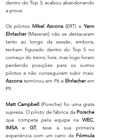
dentro do Top 3, acabou abandonando 
a prova. 
Os pilotos 
Mikel Azcona
 (ERT) e
 Yann 
Ehrlacher
 (Maserati) não se destacaram 
tanto ao longo da sessão, embora, 
tenham figurado dentro do Top 5 no 
começo do treino livre, mas logo foram 
perdendo posições para os outros 
pilotos e não conseguiram subir mais.
Azcona
 terminou em P6 e 
Ehrlacher 
em 
P9. 
Matt Campbell
 (Porsche) foi uma grata 
supresa. O piloto de fábrica da 
Porsche
que compete pela equipe na 
WEC
, 
IMSA
 e 
GT
, teve a sua primeira 
experiência com um carro de 
Fórmula 