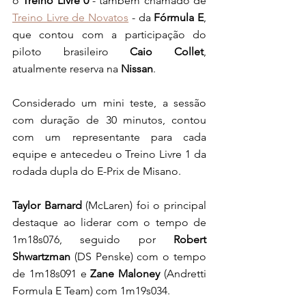
o 
Treino Livre 0
 - também chamado de 
Treino Livre de Novatos
 - da 
Fórmula E
, 
que contou com a participação do 
piloto brasileiro 
Caio Collet
, 
atualmente reserva na 
Nissan
. 
Considerado um mini teste, a sessão 
com duração de 30 minutos, contou 
com um representante para cada 
equipe e antecedeu o Treino Livre 1 da 
rodada dupla do E-Prix de Misano. 
Taylor Barnard 
(McLaren) foi o principal 
destaque ao liderar com o tempo de 
1m18s076, seguido por 
Robert 
Shwartzman
 (DS Penske) com o tempo 
de 1m18s091 e 
Zane Maloney
 (Andretti 
Formula E Team) com 1m19s034.