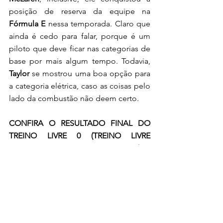
posição de reserva da equipe na 
Fórmula E
 nessa temporada. Claro que 
ainda é cedo para falar, porque é um 
piloto que deve ficar nas categorias de 
base por mais algum tempo. Todavia, 
Taylor
 se mostrou uma boa opção para 
a categoria elétrica, caso as coisas pelo 
lado da combustão não deem certo. 
CONFIRA O RESULTADO FINAL DO 
TREINO LIVRE 0 (TREINO LIVRE 
ESPECIAL PARA PILOTOS NOVATOS):
1 — 
Taylor Barnard
(NEOM McLaren 
Formula E Team)
 - 1m18s076
2 — 
Robert Shwartzman
 (DS Penske) 
- 
1m18s091
3 — 
Zane Maloney
(Andretti Formula E 