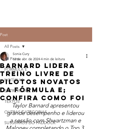
Post
All Posts
Sonia Cury
All Posts
12 de abr. de 2024
4 min de leitura
Barnard lidera
FÓRMULA E
Treino Livre de
NOTÍCIAS
Pilotos Novatos
da Fórmula E;
ENTREVISTAS
confira como foi
TEXTOS
Taylor Barnard apresentou 
OUTRAS CATEGORIAS
grande desempenho e liderou 
a sessão com Shwartzman e 
SUSSURROS DO PADDOCK
Maloney completando o Top 3. 