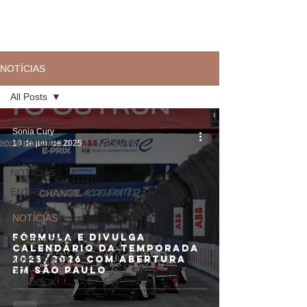
NOTÍCIAS
All Posts
All Posts
Sonia Cury
FÓRMULA
10 de jun. de 2025
E
NOTÍCIAS
ENTREVISTAS
TEXTOS
NOTÍCIAS
OUTRAS
Fórmula E divulga
CATEGORIAS
calendário da temporada
2025/2026 com abertura
SUSSURROS
em São Paulo
DO
PADDOCK