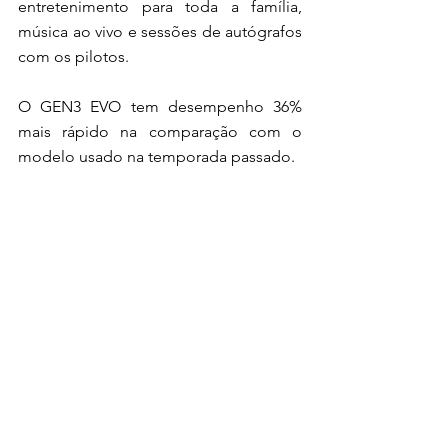
entretenimento para toda a família, 
música ao vivo e sessões de autógrafos 
com os pilotos.
O GEN3 EVO tem desempenho 36% 
mais rápido na comparação com o 
modelo usado na temporada passado.
Ingressos e informações
Os ingressos já estão à venda, com 
preços a partir de R$ 167,50, e podem 
ser adquiridos pela plataforma 
Fever
. 
Mais informações sobre o evento, 
programação e detalhes de acesso 
estão disponíveis no site oficial da 
Fórmula E.