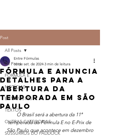
Post
All Posts
Entre Fórmulas
All Posts
10 de set. de 2024
3 min de leitura
Fórmula E anuncia
FÓRMULA E
detalhes para a
NOTÍCIAS
abertura da
temporada em São
ENTREVISTAS
Paulo
TEXTOS
O Brasil será a abertura da 11ª 
OUTRAS CATEGORIAS
temporada da Fórmula E no E-Prix de 
São Paulo que acontece em dezembro
SUSSURROS DO PADDOCK