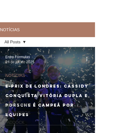
NOTÍCIAS
All Posts
All Posts
Entre Fórmulas
FÓRMULA
28 de jul. de 2025
E
NOTÍCIAS
NOTÍCIAS
ENTREVISTAS
E-PRIX DE LONDRES: Cassidy
TEXTOS
conquista vitória dupla e
OUTRAS
CATEGORIAS
Porsche é campeã por
SUSSURROS
equipes
DO
PADDOCK