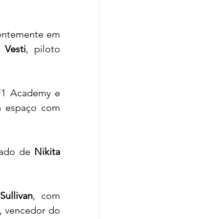
centemente em 
 Vesti
, piloto 
F1 Academy e 
participante do teste feminino da FE em Jarama, dividirá espaço com 
lado de 
Nikita 
ullivan
, com 
, vencedor do 