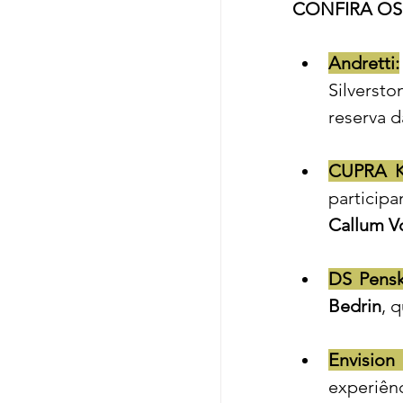
CONFIRA OS 
Andretti:
Silverst
reserva 
CUPRA K
Callum V
DS Pensk
Bedrin
, 
Envision
experiên