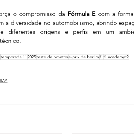
força o compromisso da
 Fórmula E
 com a forma
m a diversidade no automobilismo, abrindo espaç
e diferentes origens e perfis em um ambie
écnico.
temporada 11
2025
teste de novatos
e-prix de berlim
f1
f1 academy
f2
IAS