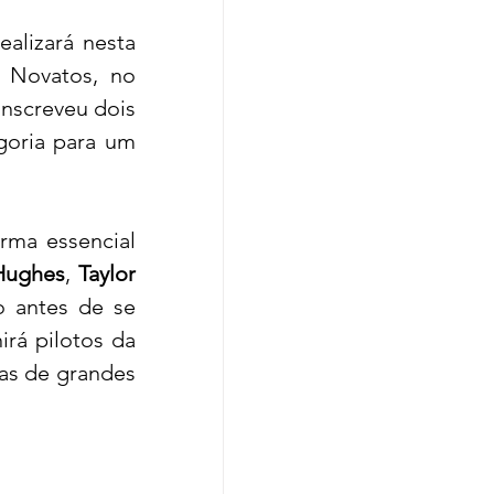
realizará nesta 
 Novatos, no 
nscreveu dois 
goria para um 
ma essencial 
Hughes
, 
Taylor 
o antes de se 
nirá pilotos da
as de grandes 