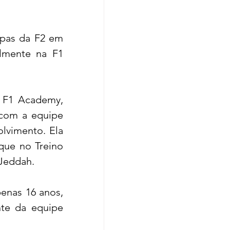
pas da F2 em 
lmente na F1 
 Destaque no teste feminino da FE e campeã da F1 Academy, 
com a equipe 
lvimento. Ela 
que no Treino 
 Jeddah.
penas 16 anos, 
nte da equipe 