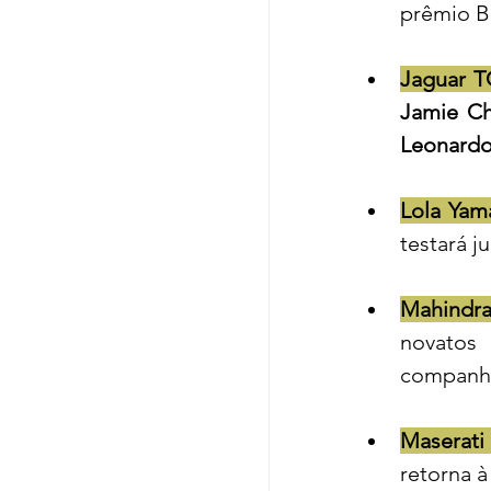
prêmio B
Jaguar T
Jamie C
Leonardo
Lola Yam
testará j
Mahindra
novatos
companhe
Maserat
retorna à