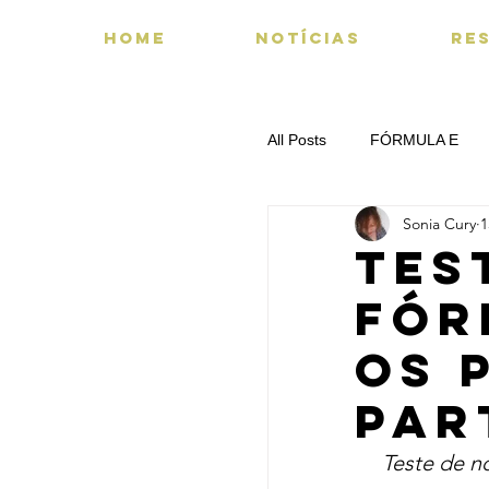
HOME
NOTÍCIAS
RE
All Posts
FÓRMULA E
Sonia Cury
1
SUSSURROS DO PADD
TES
FÓR
os 
par
Teste de n