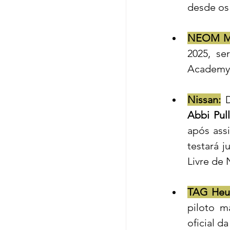
desde os
NEOM Mc
2025, s
Academy 
Nissan:
Abbi Pul
após ass
testará 
Livre de
TAG Heue
piloto m
oficial d