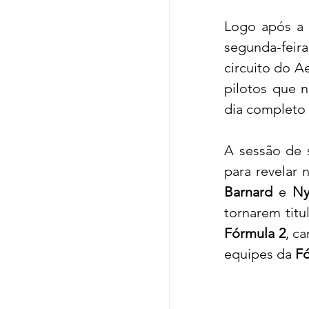
Logo após a 
segunda-feir
circuito do A
pilotos que n
dia completo 
A sessão de 
para revelar
Barnard
 e 
Ny
tornarem titu
Fórmula 2
, c
equipes da 
Fó