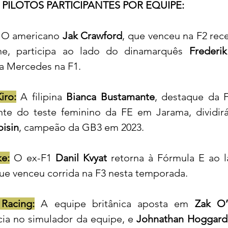
PILOTOS PARTICIPANTES POR EQUIPE:
 O americano
 Jak Crawford
, que venceu na F2 re
one, participa ao lado do dinamarquês 
Frederik
da Mercedes na F1.
iro:
 A filipina
 Bianca Bustamante
, destaque da 
oisin
, campeão da GB3 em 2023.
e:
O ex-F1 
Danil Kvyat
 retorna à Fórmula E ao 
que venceu corrida na F3 nesta temporada.
 Racing:
A equipe britânica aposta em
 Zak O’S
cia no simulador da equipe, e 
Johnathan Hoggard