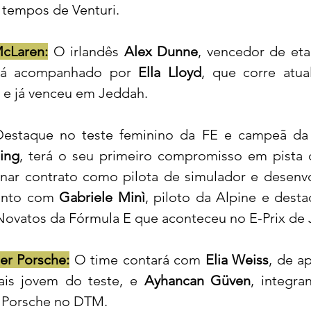
 tempos de Venturi.
Laren:
 O irlandês 
Alex Dunne
, vencedor de eta
erá acompanhado por 
Ella Lloyd
, que corre atua
e já venceu em Jeddah.
ling
, terá o seu primeiro compromisso em pista 
inar contrato como pilota de simulador e desenvo
junto com 
Gabriele Minì
, piloto da Alpine e desta
 Novatos da Fórmula E que aconteceu no E-Prix de
r Porsche:
O time contará com 
Elia Weiss
, de a
ais jovem do teste, e 
Ayhancan Güven
, integra
a Porsche no DTM.