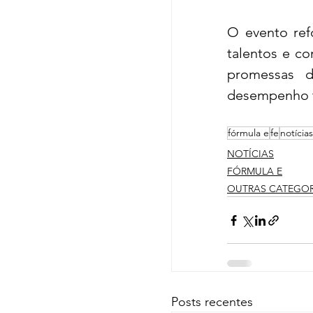
O evento re
talentos e co
promessas d
desempenho t
fórmula e
fe
notícias
NOTÍCIAS
FÓRMULA E
OUTRAS CATEGOR
Posts recentes