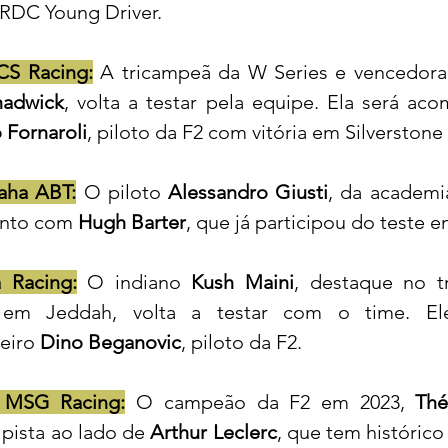
RDC Young Driver.
CS Racing:
hadwick
 Fornaroli
, piloto da F2 com vitória em Silverstone
aha ABT:
 O piloto 
Alessandro Giusti
, da academia
unto com 
Hugh Barter
, que já participou do teste e
 Racing:
 O indiano 
Kush Maini
, destaque no tr
 em Jeddah, volta a testar com o time. El
iro 
Dino Beganovic
, piloto da F2.
i MSG Racing:
 O campeão da F2 em 2023, 
Thé
 pista ao lado de 
Arthur Leclerc
, que tem histórico