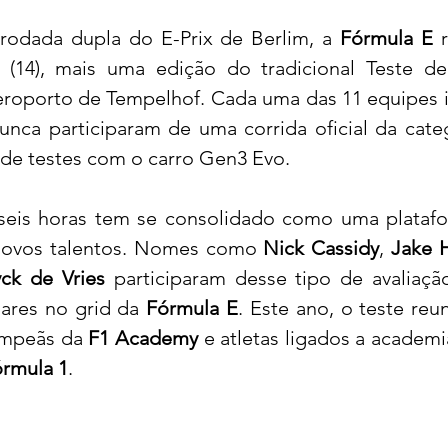
rodada dupla do E-Prix de Berlim, a 
Fórmula E 
a (14), mais uma edição do tradicional Teste de
eroporto de Tempelhof. Cada uma das 11 equipes i
unca participaram de uma corrida oficial da cate
de testes com o carro Gen3 Evo.
seis horas tem se consolidado como uma platafor
 novos talentos. Nomes como 
Nick Cassidy
, 
Jake 
ck de Vries
 participaram desse tipo de avaliaçã
lares no grid da 
Fórmula E
. Este ano, o teste reu
ampeãs da 
F1 Academy
 e atletas ligados a academi
rmula 1
.