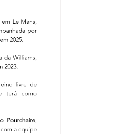
A tricampeã da W Series e vencedora em Le Mans, 
, volta a testar pela equipe. Ela será acompanhada por 
 em 2025.
 da Williams, 
m 2023.
eino livre de 
e terá como 
o Pourchaire
, 
 com a equipe 