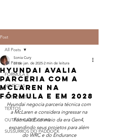
Post
All Posts
Sonia Cury
All Posts
27 de jan. de 2025
2 min de leitura
Hyundai avalia
FÓRMULA E
parceria com a
NOTÍCIAS
McLaren na
Fórmula E em 2028
ENTREVISTAS
Hyundai negocia parceria técnica com 
TEXTOS
a McLaren e considera ingressar na 
Fórmula E no meio da era Gen4, 
OUTRAS CATEGORIAS
expandindo seus projetos para além 
SUSSURROS DO PADDOCK
do WRC e do Endurance