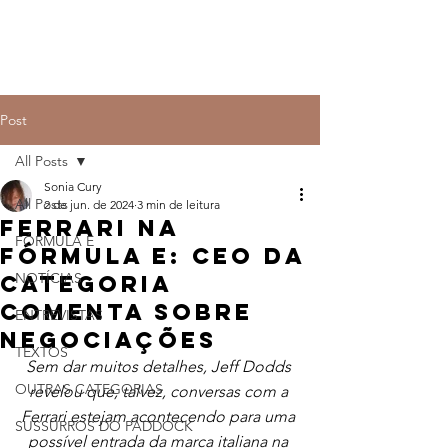
Post
All Posts
Sonia Cury
All Posts
2 de jun. de 2024
3 min de leitura
Ferrari na
FÓRMULA E
Fórmula E: CEO da
NOTÍCIAS
categoria
comenta sobre
ENTREVISTAS
negociações
TEXTOS
Sem dar muitos detalhes, Jeff Dodds 
OUTRAS CATEGORIAS
revelou que, talvez, conversas com a 
Ferrari estejam acontecendo para uma 
SUSSURROS DO PADDOCK
possível entrada da marca italiana na 