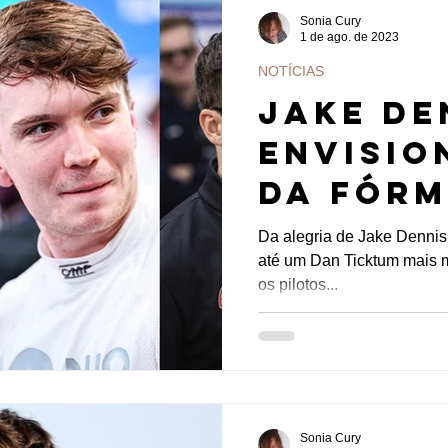
Sonia Cury
1 de ago. de 2023
NOTÍCIAS
Jake De
Envisio
da Fórm
frustra
Da alegria de Jake Dennis
até um Dan Ticktum mais 
Vergne,
os pilotos...
e despe
Sonia Cury