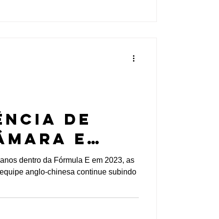
ncia de
âmara e
 em 2024 e a
 anos dentro da Fórmula E em 2023, as
 equipe anglo-chinesa continue subindo
o da equipe