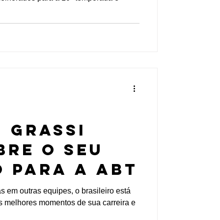
ula E
i Grassi
bre o seu
 para a ABT
 em outras equipes, o brasileiro está
os melhores momentos de sua carreira e