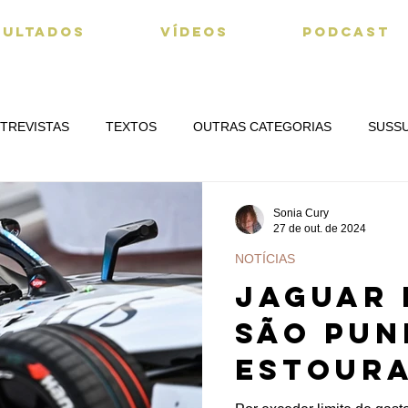
SULTADOS
VÍDEOS
PODCAST
TREVISTAS
TEXTOS
OUTRAS CATEGORIAS
SUSS
Sonia Cury
27 de out. de 2024
NOTÍCIAS
Jaguar 
são pun
estourar o 
orçame