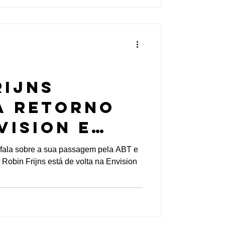
rijns
a retorno
vision e
 os motivos
s fala sobre a sua passagem pela ABT e
 Robin Frijns está de volta na Envision
ida para a
2023