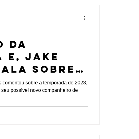
o da
 E, Jake
fala sobre
 Andretti,
s comentou sobre a temporada de 2023,
 seu possível novo companheiro de
Drugovich e
 1