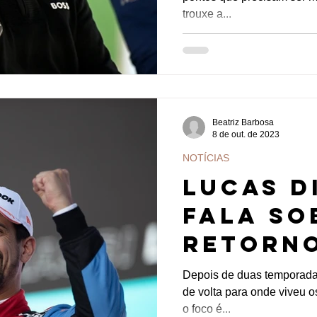
da Fórm
trouxe a...
Beatriz Barbosa
8 de out. de 2023
NOTÍCIAS
Lucas D
fala so
retorno
Depois de duas temporadas
de volta para onde viveu 
o foco é...