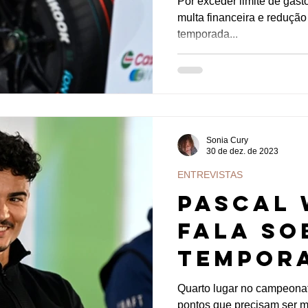
Por exceder limite de gas
multa financeira e redução
Fórmula
temporada...
Sonia Cury
30 de dez. de 2023
ENTREVISTAS
Pascal 
fala so
tempora
foco e 
Quarto lugar no campeonat
pontos que precisam ser m