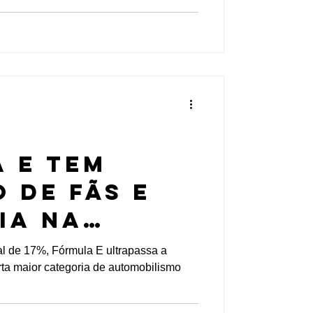
 E tem
 de fãs e
ia na
da mais
l de 17%, Fórmula E ultrapassa a
a maior categoria de automobilismo
tiva de sua
a