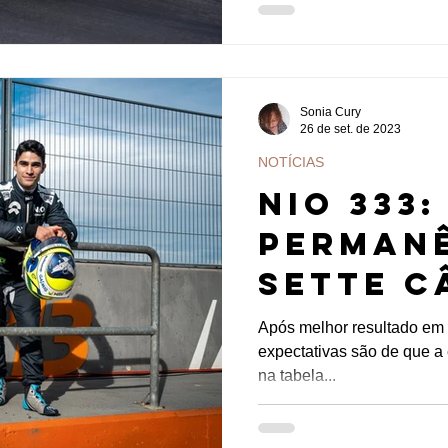
Sonia Cury
26 de set. de 2023
NOTÍCIAS
NIO 333:
Permanê
Sette C
Ticktum
Após melhor resultado em
expectativas são de que a
evoluçã
na tabela...