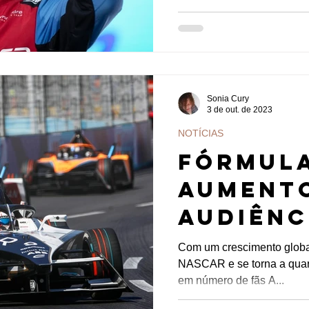
Sonia Cury
3 de out. de 2023
NOTÍCIAS
Fórmula
aumento
audiênc
tempora
Com um crescimento globa
NASCAR e se torna a quart
competi
em número de fãs A...
históri