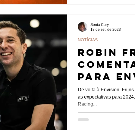
Sonia Cury
18 de set. de 2023
NOTÍCIAS
Robin F
coment
para En
explica
De volta à Envision, Frijn
as expectativas para 2024.
de sua 
Racing...
ABT em 