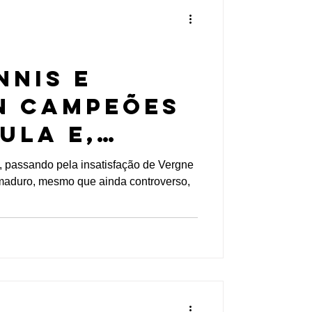
nnis e
n campeões
ula E,
ção de
, passando pela insatisfação de Vergne
maduro, mesmo que ainda controverso,
 renovação
didas