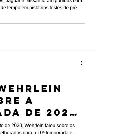
tos, Jaguar e Nissan foram punidas com
 de tempo em pista nos testes de pré-
 E
Wehrlein
bre a
da de 2024,
a evolução
o de 2023, Wehrlein falou sobre os
elhorados para a 10ª temporada e