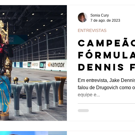
Sonia Cury
7 de ago. de 2023
ENTREVISTAS
Campeã
Fórmula
Dennis 
título,
Em entrevista, Jake Denni
falou de Drugovich como o
Felipe 
equipe e...
Fórmula