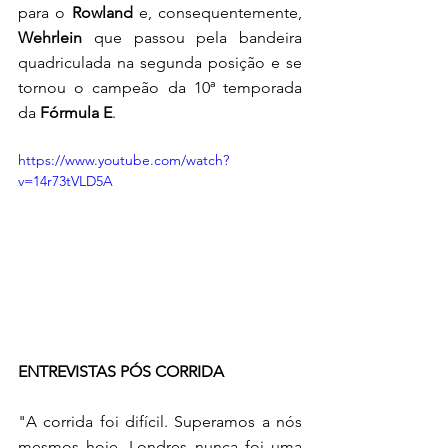
para o 
Rowland
 e, consequentemente, 
Wehrlein
 que passou pela bandeira 
quadriculada na segunda posição e se 
tornou o campeão da 10ª temporada 
da 
Fórmula E
.
https://www.youtube.com/watch?
v=14r73tVLD5A
ENTREVISTAS PÓS CORRIDA
"A corrida foi difícil. Superamos a nós 
mesmos hoje. Londres nunca foi uma 