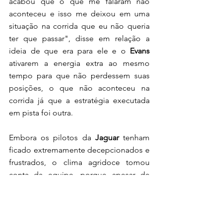
acabou que o que me falaram não 
aconteceu e isso me deixou em uma 
situação na corrida que eu não queria 
ter que passar", disse em relação a 
ideia de que era para ele e o 
Evans
ativarem a energia extra ao mesmo 
tempo para que não perdessem suas 
posições, o que não aconteceu na 
corrida já que a estratégia executada 
em pista foi outra. 
Embora os pilotos da
 Jaguar 
tenham 
ficado extremamente decepcionados e 
frustrados, o clima agridoce tomou 
conta da equipe, porque apesar de 
tudo o time conquistou o seu primeiro 
título na 
Fórmula E
 já que foram 
campeões por equipe. 