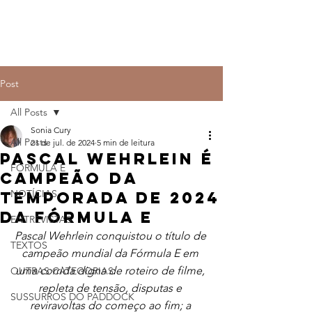
Post
All Posts
Sonia Cury
All Posts
21 de jul. de 2024
5 min de leitura
Pascal Wehrlein é
FÓRMULA E
campeão da
NOTÍCIAS
temporada de 2024
da Fórmula E
ENTREVISTAS
Pascal Wehrlein conquistou o título de 
TEXTOS
campeão mundial da Fórmula E em 
uma corrida digna de roteiro de filme, 
OUTRAS CATEGORIAS
repleta de tensão, disputas e 
SUSSURROS DO PADDOCK
reviravoltas do começo ao fim; a 