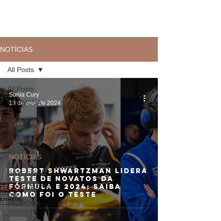
NOTÍCIAS
All Posts
All Posts
Sonia Cury
FÓRMULA
13 de mai. de 2024
E
NOTÍCIAS
ENTREVISTAS
TEXTOS
NOTÍCIAS
OUTRAS
Robert Shwartzman lidera
CATEGORIAS
Teste de Novatos da
Fórmula E 2024; saiba
SUSSURROS
como foi o teste
DO
PADDOCK