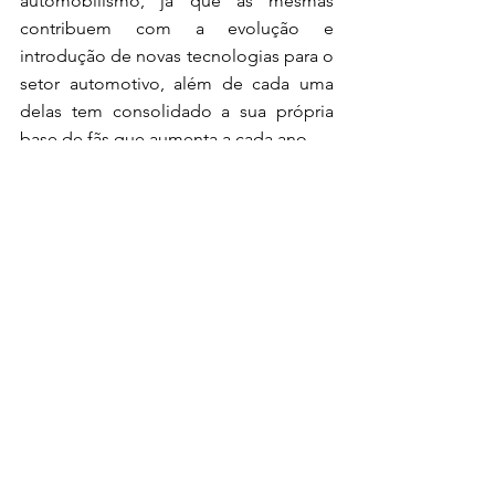
automobilismo, já que as mesmas 
contribuem com a evolução e 
introdução de novas tecnologias para o 
setor automotivo, além de cada uma 
delas tem consolidado a sua própria 
base de fãs que aumenta a cada ano.
fórmula e
fe
notícias
temporada 10
temporada 11
2025
pascal wehrlein
medalha do presidente da fia
NOTÍCIAS
FÓRMULA E
Ver tudo
Posts recentes