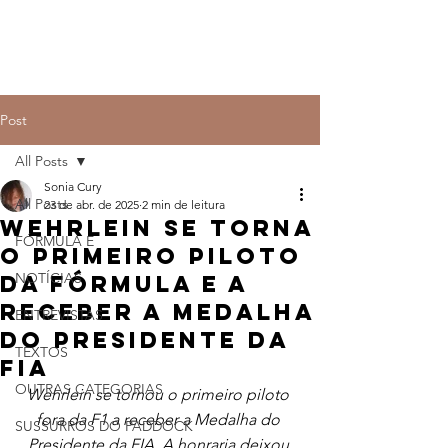
Post
All Posts
Sonia Cury
All Posts
23 de abr. de 2025
2 min de leitura
Wehrlein se torna
FÓRMULA E
o primeiro piloto
NOTÍCIAS
da Fórmula E a
receber a Medalha
ENTREVISTAS
do Presidente da
TEXTOS
FIA
OUTRAS CATEGORIAS
Wehrlein se tornou o primeiro piloto 
fora da F1 a receber a Medalha do 
SUSSURROS DO PADDOCK
Presidente da FIA. A honraria deixou 