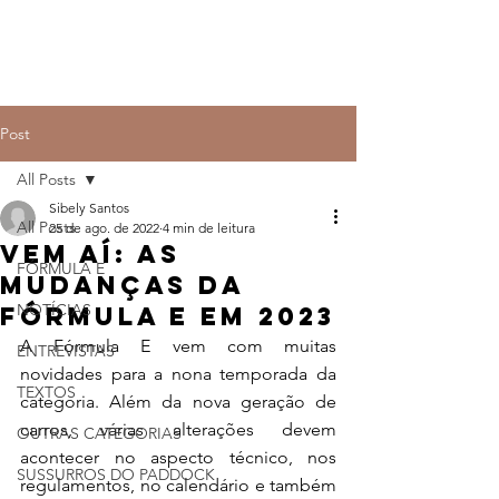
Post
All Posts
Sibely Santos
All Posts
25 de ago. de 2022
4 min de leitura
Vem aí: As
FÓRMULA E
mudanças da
NOTÍCIAS
Fórmula E em 2023
A Fórmula E vem com muitas 
ENTREVISTAS
novidades para a nona temporada da 
TEXTOS
categoria. Além da nova geração de 
carros, várias alterações devem 
OUTRAS CATEGORIAS
acontecer no aspecto técnico, nos 
SUSSURROS DO PADDOCK
regulamentos, no calendário e também 