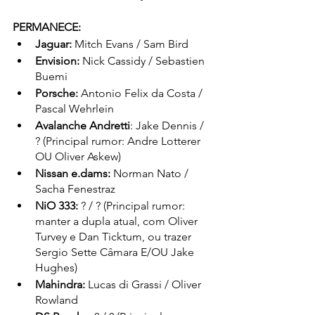
PERMANECE: 
Jaguar:
 Mitch Evans / Sam Bird
Envision:
 Nick Cassidy / Sebastien 
Buemi
Porsche:
 Antonio Felix da Costa / 
Pascal Wehrlein
Avalanche Andretti
: Jake Dennis / 
? (Principal rumor: Andre Lotterer 
OU Oliver Askew)
Nissan e.dams:
 Norman Nato / 
Sacha Fenestraz
NiO 333:
 ? / ? (Principal rumor: 
manter a dupla atual, com Oliver 
Turvey e Dan Ticktum, ou trazer 
Sergio Sette Câmara E/OU Jake 
Hughes)
Mahindra:
 Lucas di Grassi / Oliver 
Rowland