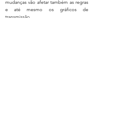
mudanças vão afetar também as regras 
e até mesmo os gráficos de 
transmissão.
Além de uma performance ainda 
melhor e mais soluções sustentáveis, a 
Fórmula E busca simplificar as coisas na 
Gen3. Uma das primeiras mudanças 
que deve acontecer para tornar isso 
possível é no formato de corridas.
A conversa que já acontece entre a 
categoria e a FIA é: trocar o formato de 
45 minutos + uma volta pelo tradicional 
número de voltas do total. O principal 
objetivo com essa mudança é facilitar 
as coisas para o público.