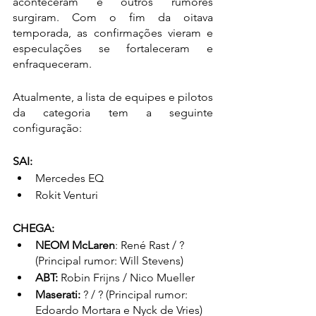
aconteceram e outros rumores 
surgiram. Com o fim da oitava 
temporada, as confirmações vieram e 
especulações se fortaleceram e 
enfraqueceram.
Atualmente, a lista de equipes e pilotos 
da categoria tem a seguinte 
configuração:
SAI:
Mercedes EQ
Rokit Venturi
CHEGA:
NEOM McLaren
: René Rast / ?  
(Principal rumor: Will Stevens)
ABT:
 Robin Frijns / Nico Mueller
Maserati:
 ? / ? (Principal rumor: 
Edoardo Mortara e Nyck de Vries)