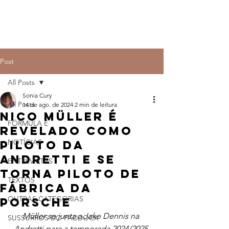
Post
All Posts
Sonia Cury
All Posts
14 de ago. de 2024
2 min de leitura
Nico Müller é
FÓRMULA E
revelado como
NOTÍCIAS
piloto da
Andretti e se
ENTREVISTAS
torna piloto de
TEXTOS
fábrica da
OUTRAS CATEGORIAS
Porsche
Müller se junta a Jake Dennis na 
SUSSURROS DO PADDOCK
Andretti para a temporada 2024/2025 