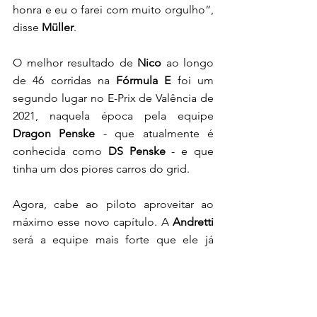
honra e eu o farei com muito orgulho”, 
disse 
Müller
.
O melhor resultado de 
Nico
 ao longo 
de 46 corridas na 
Fórmula E
 foi um 
segundo lugar no E-Prix de Valência de 
2021, naquela época pela equipe 
Dragon Penske
 - que atualmente é 
conhecida como 
DS Penske
 - e que 
tinha um dos piores carros do grid. 
Agora, cabe ao piloto aproveitar ao 
máximo esse novo capítulo. A 
Andretti 
será a equipe mais forte que ele já 
correu dentro da 
Fórmula E
 e se provar 
o seu valor poderá ter chances de 
representar a 
Porsche Motorsport 
em 
mais categorias. 