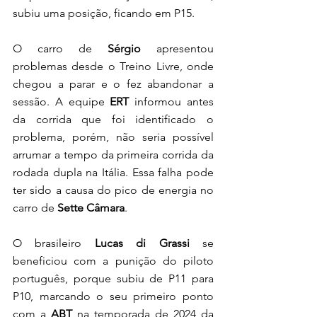
subiu uma posição, ficando em P15. 
O carro de 
Sérgio 
apresentou 
problemas desde o Treino Livre, onde 
chegou a parar e o fez abandonar a 
sessão. A equipe 
ERT
 informou antes 
da corrida que foi identificado o 
problema, porém, não seria possível 
arrumar a tempo da primeira corrida da 
rodada dupla na Itália. Essa falha pode 
ter sido a causa do pico de energia no 
carro de 
Sette Câmara
. 
O brasileiro 
Lucas di Grassi
 se 
beneficiou com a punição do piloto 
português, porque subiu de P11 para 
P10, marcando o seu primeiro ponto 
com a 
ABT
 na temporada de 2024 da 