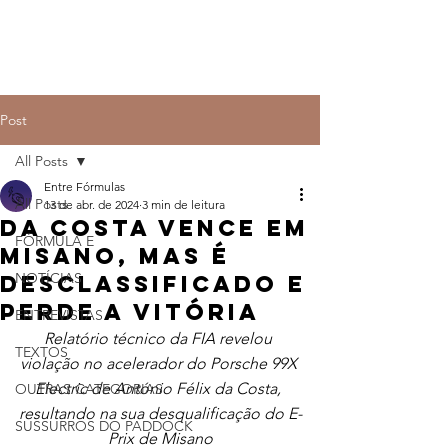
Post
All Posts
Entre Fórmulas
All Posts
13 de abr. de 2024
3 min de leitura
Da Costa vence em
FÓRMULA E
Misano, mas é
NOTÍCIAS
desclassificado e
perde a vitória
ENTREVISTAS
Relatório técnico da FIA revelou 
TEXTOS
violação no acelerador do Porsche 99X 
Electric de António Félix da Costa, 
OUTRAS CATEGORIAS
resultando na sua desqualificação do E-
SUSSURROS DO PADDOCK
Prix de Misano