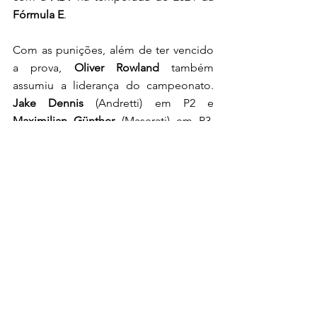
Fórmula E
. 
Com as punições, além de ter vencido 
a prova, 
Oliver Rowland
 também 
assumiu a liderança do campeonato. 
Jake Dennis
 (Andretti) em P2 e 
Maximilian Günther
 (Maserati) em P3, 
completaram o pódio. 
Destaque para o bom desempenho de 
Dan Ticktum
, que teve o seu melhor 
resultado desde que entrou na 
Fórmula 
E
 ao terminar em P4. O pole position 
Mitch Evans 
terminou em quinto lugar, 
enquanto o seu companheiro de 
equipe 
Nick Cassidy
 sofreu uma colisão 
com 
Jean-Éric Vergne
 - que ficou em P6 
- e teve que abandonar a corrida. 