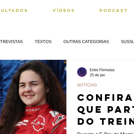
SULTADOS
VÍDEOS
PODCAST
TREVISTAS
TEXTOS
OUTRAS CATEGORIAS
SUSS
Entre Fórmulas
25 de jan.
NOTÍCIAS
Confira
que par
do Trei
Novatos