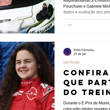
Representando a Envision
Pourchaire e Gabriele Minì
dados e avaliação dos pilotos
mais rápido no primeiro tre
Miami, registrando o tem
(Citroën), terminou a ses
Minì (Nissan), completou o top 3. Os onze pilotos "novatos" da
Fórmula E foram à pi
Entre Fórmulas
25 de jan.
NOTÍCIAS
Confira
que par
do Trei
Novatos
Durante o E-Prix de Miami
colocarão pilotos novatos