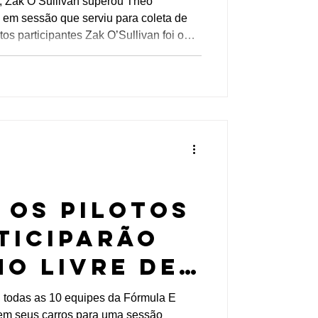
, Zak O’Sullivan superou Théo
 em sessão que serviu para coleta de
 participantes Zak O’Sullivan foi o
ino livre para novatos da Fórmula E em
po de 0m55s810. Théo Pourchaire
são em segundo lugar, enquanto Gabriele
sta do Autódromo Intern
 os pilotos
ticiparão
no Livre de
 da
, todas as 10 equipes da Fórmula E
 em seus carros para uma sessão