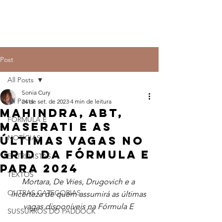
Post
All Posts
Sonia Cury
All Posts
24 de set. de 2023
4 min de leitura
Mahindra, ABT,
FÓRMULA E
Maserati e as
NOTÍCIAS
últimas vagas no
grid da Fórmula E
ENTREVISTAS
para 2024
TEXTOS
Mortara, De Vries, Drugovich e a 
OUTRAS CATEGORIAS
incerteza de quem assumirá as últimas 
vagas disponíveis na Fórmula E 
SUSSURROS DO PADDOCK