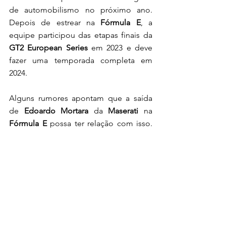
de automobilismo no próximo ano. 
Depois de estrear na 
Fórmula E
, a 
equipe participou das etapas finais da 
GT2 European Series
 em 2023 e deve 
fazer uma temporada completa em 
2024.
Alguns rumores apontam que a saída 
de 
Edoardo Mortara
 da 
Maserati
 na 
Fórmula E
 possa ter relação com isso. 
O suíço é muito conhecido por seu 
bom desempenho nas categorias de 
turismo e ele poderia assumir um dos 
assentos da 
Maserati
 na GT2; 
entretanto, tudo relacionado a esse 
projeto da equipe tridente ainda está 
em seu estágio inicial e qualquer coisa 
relacionada a pilotos ainda é muito 