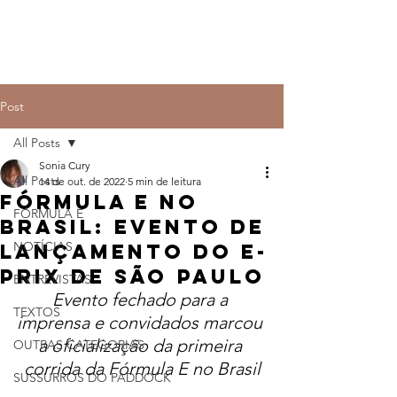
Post
All Posts
Sonia Cury
All Posts
14 de out. de 2022
5 min de leitura
Fórmula E no
FÓRMULA E
Brasil: Evento de
NOTÍCIAS
lançamento do E-
Prix de São Paulo
ENTREVISTAS
Evento fechado para a 
TEXTOS
imprensa e convidados marcou 
a oficialização da primeira 
OUTRAS CATEGORIAS
corrida da Fórmula E no Brasil
SUSSURROS DO PADDOCK