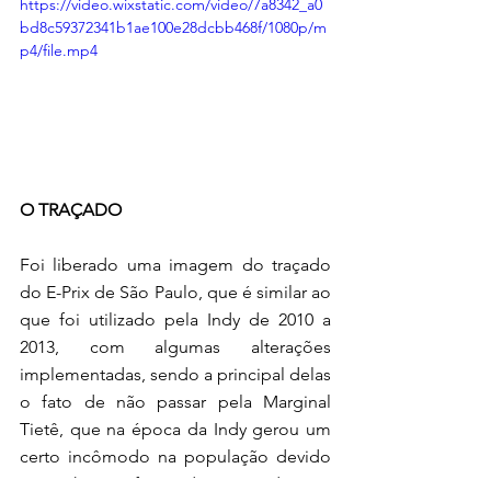
https://video.wixstatic.com/video/7a8342_a0
bd8c59372341b1ae100e28dcbb468f/1080p/m
p4/file.mp4
O TRAÇADO
Foi liberado uma imagem do traçado 
do E-Prix de São Paulo, que é similar ao 
que foi utilizado pela Indy de 2010 a 
2013, com algumas alterações 
implementadas, sendo a principal delas 
o fato de não passar pela Marginal 
Tietê, que na época da Indy gerou um 
certo incômodo na população devido 
ao trecho que foi usado na corrida.