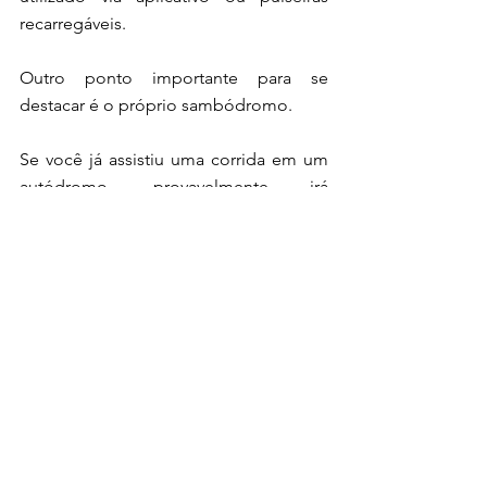
recarregáveis.
Outro ponto importante para se 
destacar é o próprio sambódromo.
Se você já assistiu uma corrida em um 
autódromo, provavelmente irá 
estranhar a experiência em um primeiro 
momento. Como a 
Fórmula E 
corre 
pelas ruas da cidade, a visibilidade ao 
vivo dos carros se concentra na reta, 
que é longa e proporciona bons 
momentos. 
Por fim, lembre-se de se organizar para 
o dia e ir de mente aberta para a 
experiência com a maior categoria 
elétrica do mundo. 