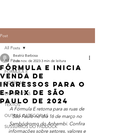
Post
All Posts
Beatriz Barbosa
All Posts
2 de nov. de 2023
3 min de leitura
Fórmula E inicia
FÓRMULA E
venda de
NOTÍCIAS
ingressos para o
E-Prix de São
ENTREVISTAS
Paulo de 2024
TEXTOS
A Fórmula E retorna para as ruas de 
OUTRAS CATEGORIAS
São Paulo no dia 16 de março no 
Sambódromo do Anhembi. Confira 
SUSSURROS DO PADDOCK
informações sobre setores, valores e 